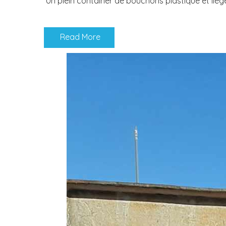
Un plein container de bouchons plastique et lièg
Read More