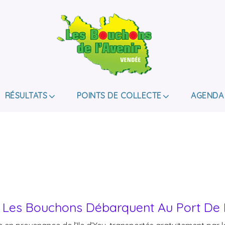
LES BOUCHONS D
ASSOCIATION DE COLLECTE DES BOUCHONS, P
DE HANDICAP.
RÉSULTATS
POINTS DE COLLECTE
AGENDA
u : Les Bouchons Débarquent Au Port De