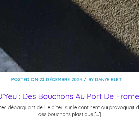
POSTED ON
23 DÉCEMBRE 2024
BY
DANYE BLET
 D’Yeu : Des Bouchons Au Port De Frome
stes débarquant de l’Ile d’Yeu sur le continent qui provoquai
des bouchons plastique […]