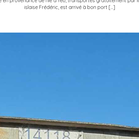
e en provenance de l’Ile d’Yeu, transportés gratuitement par
islaise Frédéric, est arrivé à bon port […]