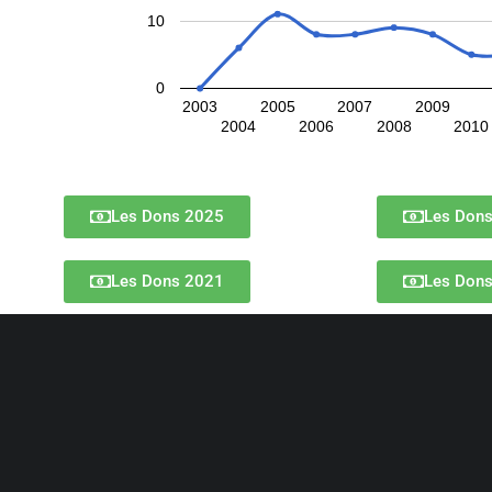
10
0
2003
2005
2007
2009
2004
2006
2008
2010
Les Dons 2025
Les Don
Les Dons 2021
Les Don