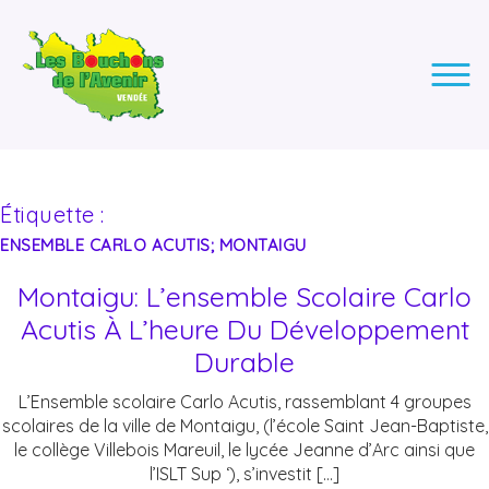
LES BOUCHONS DE L'AVENIR
ASSOCIATION DE COLLECTE DES BOUCHONS, POUR
L'INSERTION DES PERSONNES EN SITUATION DE HANDICAP.
Étiquette :
ENSEMBLE CARLO ACUTIS; MONTAIGU
Montaigu: L’ensemble Scolaire Carlo
Acutis À L’heure Du Développement
Durable
L’Ensemble scolaire Carlo Acutis, rassemblant 4 groupes
scolaires de la ville de Montaigu, (l’école Saint Jean-Baptiste,
le collège Villebois Mareuil, le lycée Jeanne d’Arc ainsi que
l’ISLT Sup ‘), s’investit […]