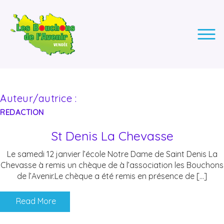
LES BOUCHONS DE L'AVENIR
ASSOCIATION DE COLLECTE DES BOUCHONS, POUR
L'INSERTION DES PERSONNES EN SITUATION DE HANDICAP.
Auteur/autrice :
REDACTION
St Denis La Chevasse
Le samedi 12 janvier l’école Notre Dame de Saint Denis La
Chevasse à remis un chèque de à l’association les Bouchons
de l’Avenir.Le chèque a été remis en présence de […]
Read More