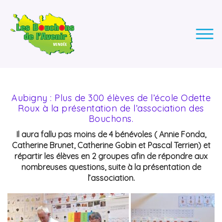
LES BOUCHONS DE L'AVENIR
ASSOCIATION DE COLLECTE DES BOUCHONS, POUR
L'INSERTION DES PERSONNES EN SITUATION DE HANDICAP.
Aubigny : Plus de 300 élèves de l’école Odette
Roux à la présentation de l’association des
Bouchons.
Il aura fallu pas moins de 4 bénévoles ( Annie Fonda,
Catherine Brunet, Catherine Gobin et Pascal Terrien) et
répartir les élèves en 2 groupes afin de répondre aux
nombreuses questions, suite à la présentation de
l’association.