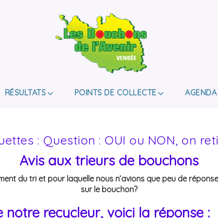
LES BOUCHONS D
ASSOCIATION DE COLLECTE DES BOUCHONS, P
DE HANDICAP.
RÉSULTATS
POINTS DE COLLECTE
AGENDA
ettes : Question : OUI ou NON, on ret
Avis aux trieurs de bouchons
t du tri et pour laquelle nous n’avions que peu de réponses: C
sur le bouchon?
tre recycleur, voici la réponse : »