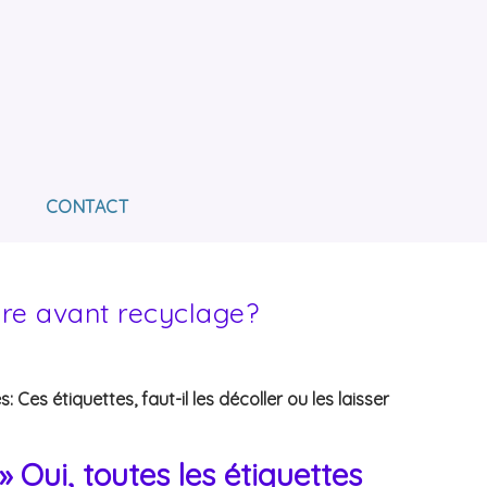
E L'AVENIR
OUR L'INSERTION DES PERSONNES EN SITUATION
CONTACT
ire avant recyclage?
es étiquettes, faut-il les décoller ou les laisser
 Oui, toutes les étiquettes