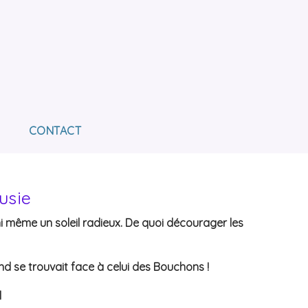
E L'AVENIR
OUR L'INSERTION DES PERSONNES EN SITUATION
CONTACT
usie
 ni même un soleil radieux. De quoi décourager les
nd se trouvait face à celui des Bouchons !
l