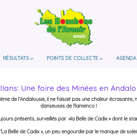
LES BOUCHONS D
ASSOCIATION DE COLLECTE DES BOUCHONS, P
DE HANDICAP.
RÉSULTATS
POINTS DE COLLECTE
AGENDA
llans: Une foire des Minées en Andalo
hème de l’Andalousie, il ne faisait pas une chaleur écrasante,
danseuses de flamenco !
ours présents, surveillés par »la Belle de Cadix » dont le sta
‘
‘La Belle de Cadix », un peu engourdie par le manque de solei