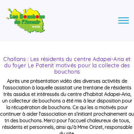
LES BOUCHONS DE L'AVENIR
ASSOCIATION DE COLLECTE DES BOUCHONS, POUR
L'INSERTION DES PERSONNES EN SITUATION DE HANDICAP.
Challans : Les résidents du centre Adapei-Aria et
du foyer Le Patenit motivés pour la collecte des
bouchons
Après une présentation vidéo des diverses activités de
l’association à laquelle assistait une trentaine de résidents
très assidus et intéressés du centre d’habitat Adapei-Aria,
un collecteur de bouchons a été mis à leur disposition pour
la récupération de bouchons. Ce qui les a motivés pour
continuer à aider l’association en s’initiant prochainement au
tri des bouchons. Merci pour l’accueil chaleureux de tous,
résidents et personnels, ainsi qu’à Mme Orizet, responsable
du site.