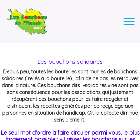
LES BOUCHONS DE L'AVENIR
ASSOCIATION DE COLLECTE DES BOUCHONS, POUR
L'INSERTION DES PERSONNES EN SITUATION DE HANDICAP.
Les bouchons solidaires
Depuis peu, toutes les bouteilles sont munies de bouchons
solidaires ( reliés à la bouteille) , afin de ne pas les retrouver
dans la nature. Ces bouchons dits »solidaires » ne sont pas
sans conséquence pour les associations qui justement
récupèrent ces bouchons pour les faire recycler et
distribuent les recettes générées par ce recyclage aux
personnes en situation de handicap. Or, la collecte diminue
sensiblement !
Le seul mot d’ordre à faire circuler parmi vous, le plus
largement possible : » Laisser les bouchons sur les