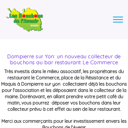
LES BOUCHONS DE L'AVENIR
ASSOCIATION DE COLLECTE DES BOUCHONS, POUR
L'INSERTION DES PERSONNES EN SITUATION DE HANDICAP.
Dompierre sur Yon: un nouveau collecteur de
bouchons au bar restaurant Le Commerce
Très investis dans le milieu associatif, les propriétaires du
restaurant le Commerce, place de la Résistance et du
Maquis à Dompierre sur yon collectaient déjà les bouchons
pour l’association et les déposaient dans le collecteur de la
mairie. Dorénavant, en allant prendre votre petit café du
matin, vous pourrez déposer vos bouchons dans leur
collecteur prévu à cet effet au sein de leur restaurant.
Merci aux commerçants pour leur investissement envers les
Bouchons de l’Avenir