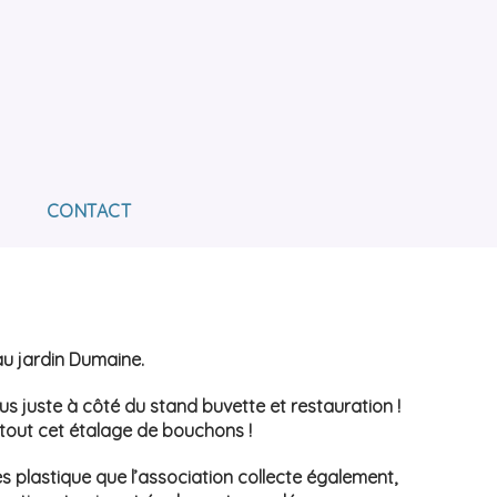
E L'AVENIR
OUR L'INSERTION DES PERSONNES EN SITUATION
CONTACT
au jardin Dumaine.
lus juste à côté du stand buvette et restauration !
t tout cet étalage de bouchons !
s plastique que l’association collecte également,