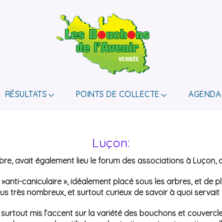
LES BOUCHONS D
ASSOCIATION DE COLLECTE DES BOUCHONS, P
DE HANDICAP.
RÉSULTATS
POINTS DE COLLECTE
AGENDA
Luçon:
e, avait également lieu le forum des associations à Luçon, 
»anti-caniculaire », idéalement placé sous les arbres, et de p
enus très nombreux, et surtout curieux de savoir à quoi servai
urtout mis l’accent sur la variété des bouchons et couvercle