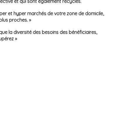
llective et qui sont également recyclés.
per et hyper marchés de votre zone de domicile,
 plus proches. »
ue la diversité des besoins des bénéficiaires,
upérez »