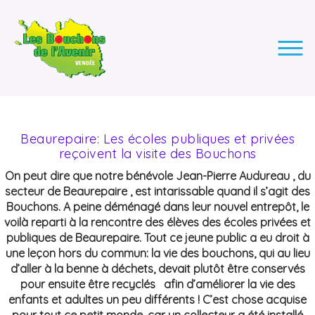
LES BOUCHONS DE L'AVENIR
ASSOCIATION DE COLLECTE DES BOUCHONS, POUR
L'INSERTION DES PERSONNES EN SITUATION DE HANDICAP.
Beaurepaire: Les écoles publiques et privées
reçoivent la visite des Bouchons
On peut dire que notre bénévole Jean-Pierre Audureau , du
secteur de Beaurepaire , est intarissable quand il s’agit des
Bouchons. A peine déménagé dans leur nouvel entrepôt, le
voilà reparti à la rencontre des élèves des écoles privées et
publiques de Beaurepaire. Tout ce jeune public a eu droit à
une leçon hors du commun: la vie des bouchons, qui au lieu
d’aller à la benne à déchets, devait plutôt être conservés
pour ensuite être recyclés afin d’améliorer la vie des
enfants et adultes un peu différents ! C’est chose acquise
pour tout ce petit monde, car un collecteur a été installé