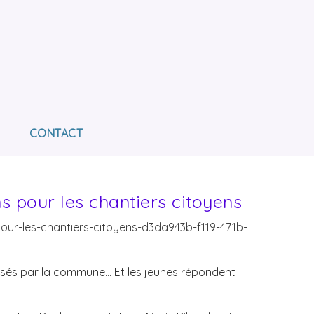
E L'AVENIR
OUR L'INSERTION DES PERSONNES EN SITUATION
CONTACT
s pour les chantiers citoyens
our-les-chantiers-citoyens-d3da943b-f119-471b-
posés par la commune… Et les jeunes répondent