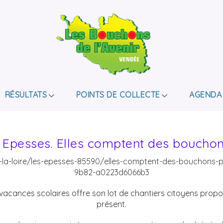
LES BOUCHONS D
ASSOCIATION DE COLLECTE DES BOUCHONS, P
DE HANDICAP.
RÉSULTATS
POINTS DE COLLECTE
AGENDA
 Epesses. Elles comptent des bouchon
-la-loire/les-epesses-85590/elles-comptent-des-bouchons-p
9b82-a0223d6066b3
e vacances scolaires offre son lot de chantiers citoyens pro
présent.