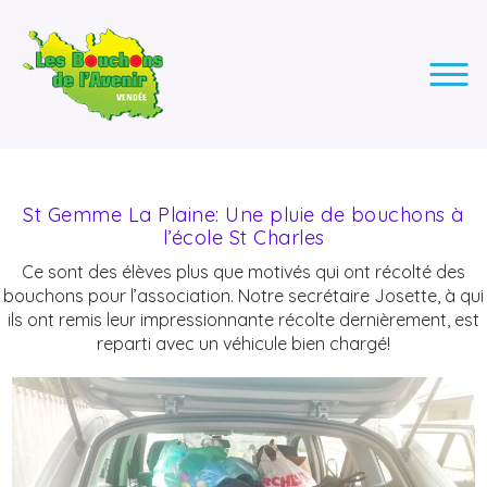
LES BOUCHONS DE L'AVENIR
ASSOCIATION DE COLLECTE DES BOUCHONS, POUR
L'INSERTION DES PERSONNES EN SITUATION DE HANDICAP.
St Gemme La Plaine: Une pluie de bouchons à
l’école St Charles
Ce sont des élèves plus que motivés qui ont récolté des
bouchons pour l’association. Notre secrétaire Josette, à qui
ils ont remis leur impressionnante récolte dernièrement, est
reparti avec un véhicule bien chargé!