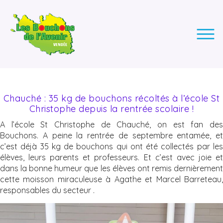
LES BOUCHONS DE L'AVENIR
ASSOCIATION DE COLLECTE DES BOUCHONS, POUR
L'INSERTION DES PERSONNES EN SITUATION DE HANDICAP.
Chauché : 35 kg de bouchons récoltés à l’école St
Christophe depuis la rentrée scolaire !
A l’école St Christophe de Chauché, on est fan des
Bouchons. A peine la rentrée de septembre entamée, et
c’est déjà 35 kg de bouchons qui ont été collectés par les
élèves, leurs parents et professeurs. Et c’est avec joie et
dans la bonne humeur que les élèves ont remis dernièrement
cette moisson miraculeuse à Agathe et Marcel Barreteau,
responsables du secteur .