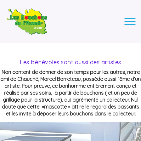
LES BOUCHONS DE L'AVENIR
ASSOCIATION DE COLLECTE DES BOUCHONS, POUR
L'INSERTION DES PERSONNES EN SITUATION DE HANDICAP.
Les bénévoles sont aussi des artistes
Non content de donner de son temps pour les autres, notre
ami de Chauché, Marcel Barreteau, possède aussi l’âme d’un
artiste. Pour preuve, ce bonhomme entièrement conçu et
réalisé par ses soins, à partir de bouchons ( et un peu de
grillage pour la structure), qui agrémente un collecteur. Nul
doute que cette »mascotte » attire le regard des passants
et les invite à déposer leurs bouchons dans le collecteur.