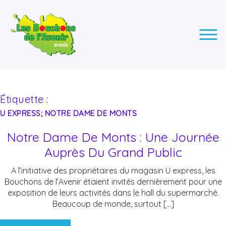
LES BOUCHONS DE L'AVENIR
ASSOCIATION DE COLLECTE DES BOUCHONS, POUR
L'INSERTION DES PERSONNES EN SITUATION DE HANDICAP.
Étiquette :
U EXPRESS; NOTRE DAME DE MONTS
Notre Dame De Monts : Une Journée
Auprès Du Grand Public
A l’initiative des propriétaires du magasin U express, les
Bouchons de l’Avenir étaient invités dernièrement pour une
exposition de leurs activités dans le hall du supermarché.
Beaucoup de monde, surtout […]