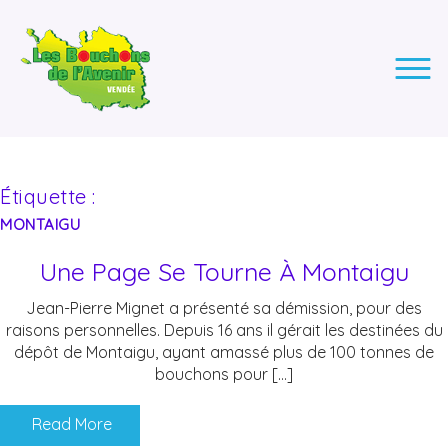
LES BOUCHONS DE L'AVENIR
ASSOCIATION DE COLLECTE DES BOUCHONS, POUR
L'INSERTION DES PERSONNES EN SITUATION DE HANDICAP.
Étiquette :
MONTAIGU
Une Page Se Tourne À Montaigu
Jean-Pierre Mignet a présenté sa démission, pour des
raisons personnelles. Depuis 16 ans il gérait les destinées du
dépôt de Montaigu, ayant amassé plus de 100 tonnes de
bouchons pour […]
Read More