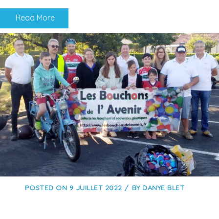
Read More
POSTED ON
9 JUILLET 2022
BY
DANYE BLET