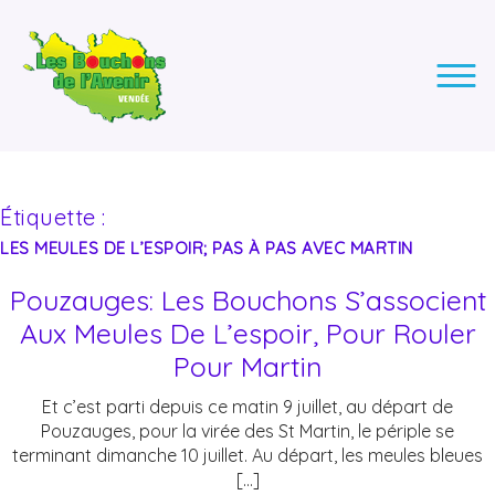
LES BOUCHONS DE L'AVENIR
ASSOCIATION DE COLLECTE DES BOUCHONS, POUR
L'INSERTION DES PERSONNES EN SITUATION DE HANDICAP.
Étiquette :
LES MEULES DE L’ESPOIR; PAS À PAS AVEC MARTIN
Pouzauges: Les Bouchons S’associent
Aux Meules De L’espoir, Pour Rouler
Pour Martin
Et c’est parti depuis ce matin 9 juillet, au départ de
Pouzauges, pour la virée des St Martin, le périple se
terminant dimanche 10 juillet. Au départ, les meules bleues
[…]