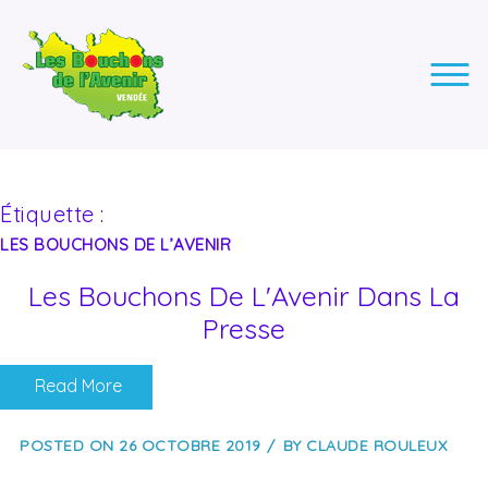
LES BOUCHONS DE L'AVENIR
ASSOCIATION DE COLLECTE DES BOUCHONS, POUR
L'INSERTION DES PERSONNES EN SITUATION DE HANDICAP.
Étiquette :
LES BOUCHONS DE L’AVENIR
Les Bouchons De L'Avenir Dans La
Presse
Read More
POSTED ON
26 OCTOBRE 2019
BY
CLAUDE ROULEUX