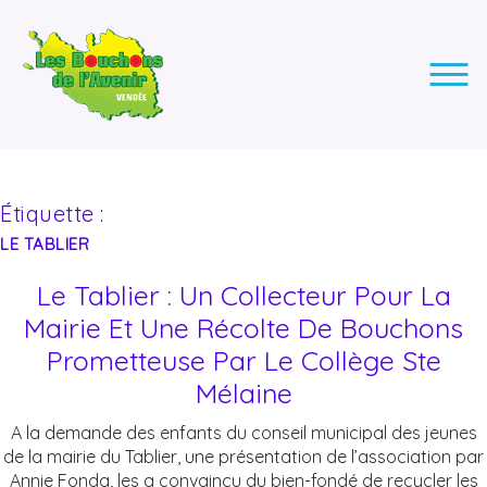
LES BOUCHONS DE L'AVENIR
ASSOCIATION DE COLLECTE DES BOUCHONS, POUR
L'INSERTION DES PERSONNES EN SITUATION DE HANDICAP.
Étiquette :
LE TABLIER
Le Tablier : Un Collecteur Pour La
Mairie Et Une Récolte De Bouchons
Prometteuse Par Le Collège Ste
Mélaine
A la demande des enfants du conseil municipal des jeunes
de la mairie du Tablier, une présentation de l’association par
Annie Fonda, les a convaincu du bien-fondé de recycler les