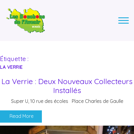
LES BOUCHONS DE L'AVENIR
ASSOCIATION DE COLLECTE DES BOUCHONS, POUR
L'INSERTION DES PERSONNES EN SITUATION DE HANDICAP.
Étiquette :
LA VERRIE
La Verrie : Deux Nouveaux Collecteurs
Installés
Super U, 10 rue des écoles Place Charles de Gaulle
Read More