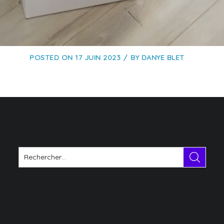
POSTED ON
17 JUIN 2023
BY
DANYE BLET