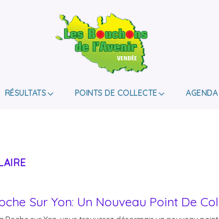
LES BOUCHONS D
ASSOCIATION DE COLLECTE DES BOUCHONS, P
DE HANDICAP.
RÉSULTATS
POINTS DE COLLECTE
AGENDA
LAIRE
oche Sur Yon: Un Nouveau Point De Col