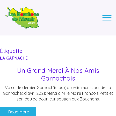
LES BOUCHONS DE L'AVENIR
ASSOCIATION DE COLLECTE DES BOUCHONS, POUR
L'INSERTION DES PERSONNES EN SITUATION DE HANDICAP.
Étiquette :
LA GARNACHE
Un Grand Merci À Nos Amis
Garnachois
Vu sur le dernier Garnach’infos ( bulletin municipal de La
Garnache),d’avril 2021: Merci à M. le Maire François Petit et
son équipe pour leur soutien aux Bouchons.
Read More