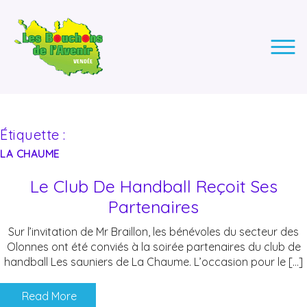
LES BOUCHONS DE L'AVENIR
ASSOCIATION DE COLLECTE DES BOUCHONS, POUR
L'INSERTION DES PERSONNES EN SITUATION DE HANDICAP.
Étiquette :
LA CHAUME
Le Club De Handball Reçoit Ses
Partenaires
Sur l’invitation de Mr Braillon, les bénévoles du secteur des
Olonnes ont été conviés à la soirée partenaires du club de
handball Les sauniers de La Chaume. L’occasion pour le […]
Read More