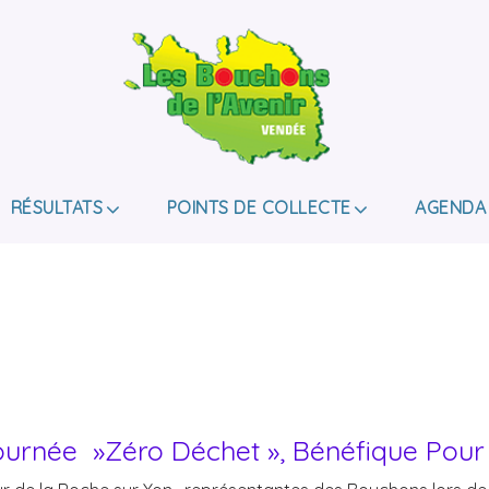
LES BOUCHONS D
ASSOCIATION DE COLLECTE DES BOUCHONS, P
DE HANDICAP.
RÉSULTATS
POINTS DE COLLECTE
AGENDA
ournée »zéro Déchet », Bénéfique Pou