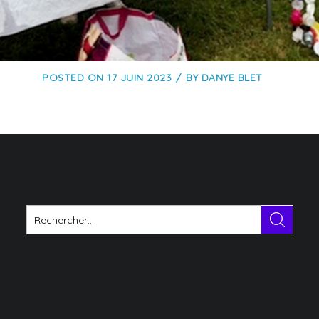
POSTED ON
17 JUIN 2023
BY
DANYE BLET