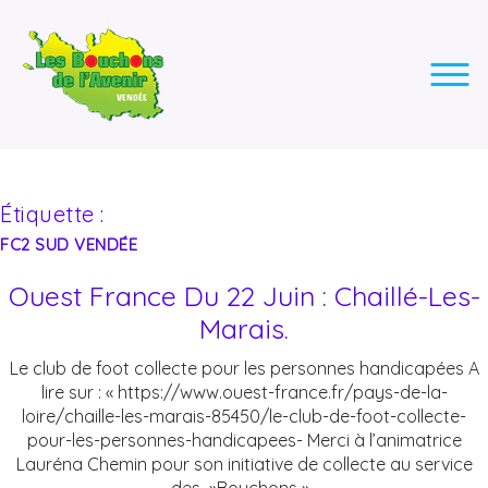
LES BOUCHONS DE L'AVENIR
ASSOCIATION DE COLLECTE DES BOUCHONS, POUR
L'INSERTION DES PERSONNES EN SITUATION DE HANDICAP.
Étiquette :
FC2 SUD VENDÉE
Ouest France Du 22 Juin : Chaillé-Les-
Marais.
Le club de foot collecte pour les personnes handicapées A
lire sur : « https://www.ouest-france.fr/pays-de-la-
loire/chaille-les-marais-85450/le-club-de-foot-collecte-
pour-les-personnes-handicapees- Merci à l’animatrice
Lauréna Chemin pour son initiative de collecte au service
des »Bouchons »