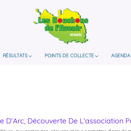
LES BOUCHONS D
ASSOCIATION DE COLLECTE DES BOUCHONS, P
DE HANDICAP.
RÉSULTATS
POINTS DE COLLECTE
AGENDA
e D’Arc, Découverte De L’association 