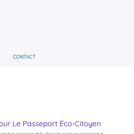
E L'AVENIR
OUR L'INSERTION DES PERSONNES EN SITUATION
CONTACT
Pour Le Passeport Éco-Citoyen