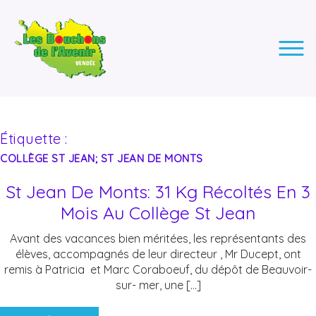
LES BOUCHONS DE L'AVENIR
ASSOCIATION DE COLLECTE DES BOUCHONS, POUR
L'INSERTION DES PERSONNES EN SITUATION DE HANDICAP.
Étiquette :
COLLÈGE ST JEAN; ST JEAN DE MONTS
St Jean De Monts: 31 Kg Récoltés En 3
Mois Au Collège St Jean
Avant des vacances bien méritées, les représentants des
élèves, accompagnés de leur directeur , Mr Ducept, ont
remis à Patricia et Marc Coraboeuf, du dépôt de Beauvoir-
sur- mer, une […]