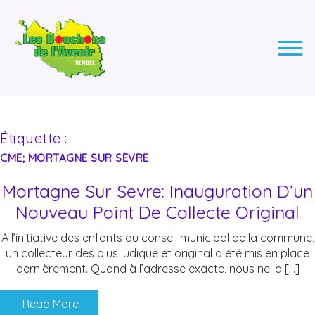
LES BOUCHONS DE L'AVENIR
ASSOCIATION DE COLLECTE DES BOUCHONS, POUR
L'INSERTION DES PERSONNES EN SITUATION DE HANDICAP.
Étiquette :
CME; MORTAGNE SUR SÈVRE
Mortagne Sur Sevre: Inauguration D’un
Nouveau Point De Collecte Original
A l’initiative des enfants du conseil municipal de la commune,
un collecteur des plus ludique et original a été mis en place
dernièrement. Quand à l’adresse exacte, nous ne la […]
Read More