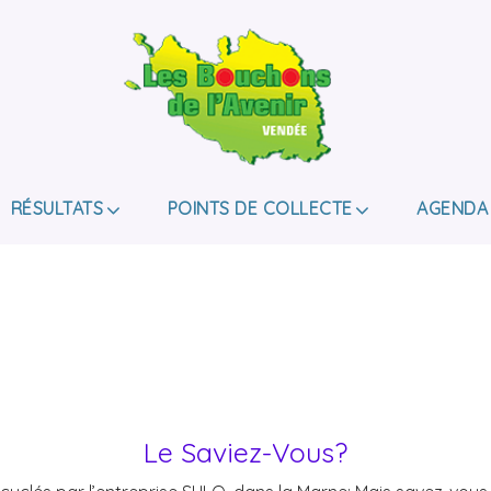
LES BOUCHONS D
ASSOCIATION DE COLLECTE DES BOUCHONS, P
DE HANDICAP.
RÉSULTATS
POINTS DE COLLECTE
AGENDA
Le Saviez-Vous?