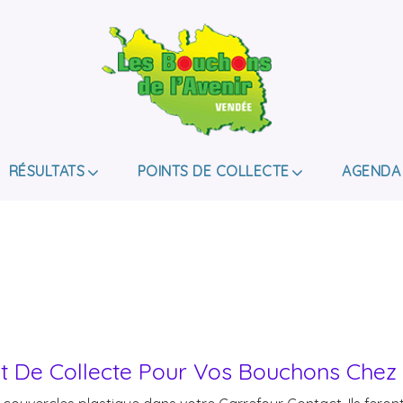
LES BOUCHONS D
ASSOCIATION DE COLLECTE DES BOUCHONS, P
DE HANDICAP.
RÉSULTATS
POINTS DE COLLECTE
AGENDA
nt De Collecte Pour Vos Bouchons Chez 