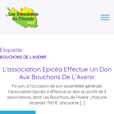
LES BOUCHONS DE L'AVENIR
ASSOCIATION DE COLLECTE DES BOUCHONS, POUR
L'INSERTION DES PERSONNES EN SITUATION DE HANDICAP.
Étiquette :
BOUCHONS DE L’AVENIR
L'association Epicéa Effectue Un Don
Aux Bouchons De L'Avenir
Fin juin, à l’occasion de son assemblée générale,
l’association Epicéa a effectué un don au profit de 4
associations, dont Les Bouchons de l’Avenir, chacune
recevant 700 €. Une partie […]