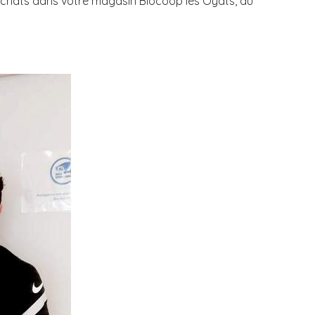
 achats dans votre magasin Biocoop les Oyats, au