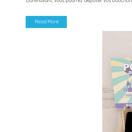
Dorénavant, vous pourrez déposer vos bouchons c
Read More