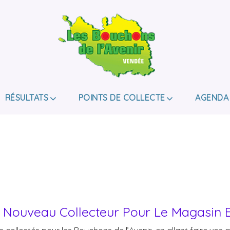
LES BOUCHONS D
ASSOCIATION DE COLLECTE DES BOUCHONS, P
DE HANDICAP.
RÉSULTATS
POINTS DE COLLECTE
AGENDA
: Nouveau Collecteur Pour Le Magasin 