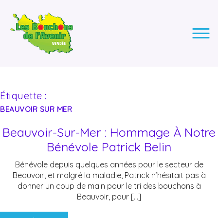
LES BOUCHONS DE L'AVENIR
ASSOCIATION DE COLLECTE DES BOUCHONS, POUR
L'INSERTION DES PERSONNES EN SITUATION DE HANDICAP.
Étiquette :
BEAUVOIR SUR MER
Beauvoir-Sur-Mer : Hommage À Notre
Bénévole Patrick Belin
Bénévole depuis quelques années pour le secteur de
Beauvoir, et malgré la maladie, Patrick n’hésitait pas à
donner un coup de main pour le tri des bouchons à
Beauvoir, pour […]