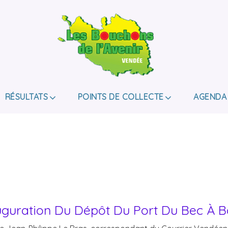
LES BOUCHONS D
ASSOCIATION DE COLLECTE DES BOUCHONS, P
DE HANDICAP.
RÉSULTATS
POINTS DE COLLECTE
AGENDA
uguration Du Dépôt Du Port Du Bec À B