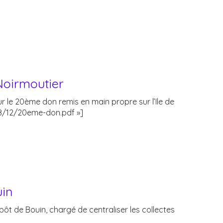
Noirmoutier
ur le 20ème don remis en main propre sur l’Ile de
18/12/20eme-don.pdf »]
in
ôt de Bouin, chargé de centraliser les collectes