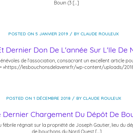
Bouin (3 […]
POSTED ON
5 JANVIER 2019
BY
CLAUDE ROULEUX
t Dernier Don De L'année Sur L'Ile De 
énévoles de l’association, consacrant un excellent article po
ile= »https://lesbouchonsdelavenir.fr/wp-content/uploads/20
POSTED ON
1 DÉCEMBRE 2018
BY
CLAUDE ROULEUX
e Dernier Chargement Du Dépôt De Bou
brile régnait sur la propriété de Joseph Gautier, lieu du dép
de bouchons du Nord Ouest […]