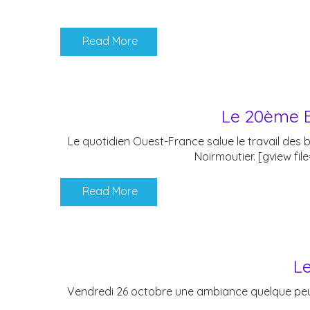
Read More
Le 20ème E
Le quotidien Ouest-France salue le travail des b
Noirmoutier. [gview f
Read More
L
Vendredi 26 octobre une ambiance quelque peu fé