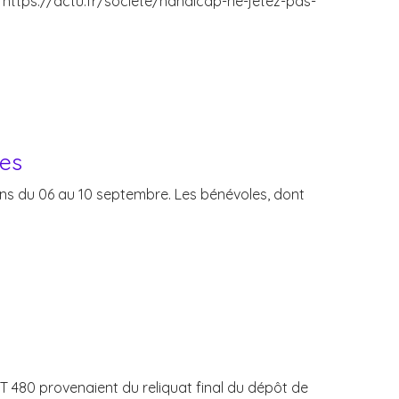
n https://actu.fr/societe/handicap-ne-jetez-pas-
ées
ans du 06 au 10 septembre. Les bénévoles, dont
 T 480 provenaient du reliquat final du dépôt de