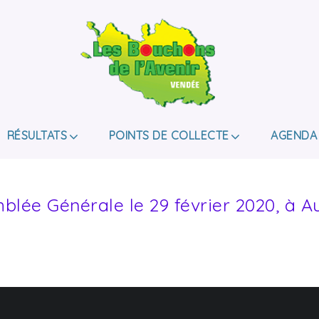
LES BOUCHONS D
ASSOCIATION DE COLLECTE DES BOUCHONS, P
DE HANDICAP.
RÉSULTATS
POINTS DE COLLECTE
AGENDA
blée Générale le 29 février 2020, à A