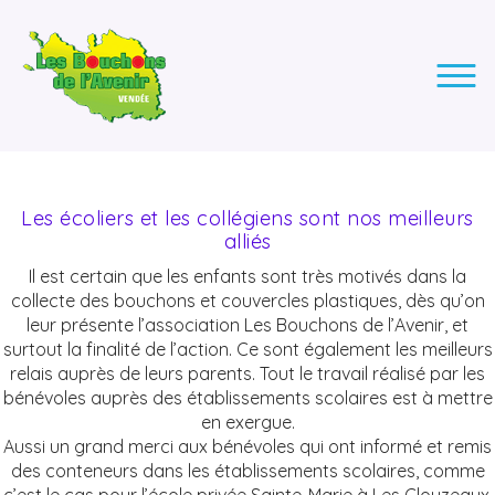
LES BOUCHONS DE L'AVENIR
ASSOCIATION DE COLLECTE DES BOUCHONS, POUR
L'INSERTION DES PERSONNES EN SITUATION DE HANDICAP.
Les écoliers et les collégiens sont nos meilleurs
alliés
Il est certain que les enfants sont très motivés dans la
collecte des bouchons et couvercles plastiques, dès qu’on
leur présente l’association Les Bouchons de l’Avenir, et
surtout la finalité de l’action. Ce sont également les meilleurs
relais auprès de leurs parents. Tout le travail réalisé par les
bénévoles auprès des établissements scolaires est à mettre
en exergue.
Aussi un grand merci aux bénévoles qui ont informé et remis
des conteneurs dans les établissements scolaires, comme
c’est le cas pour l’école privée Sainte-Marie à Les Clouzeaux,