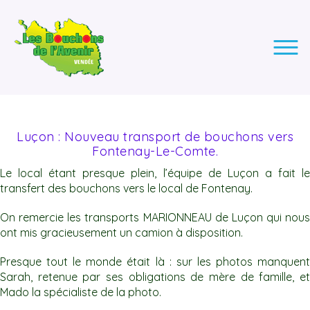
LES BOUCHONS DE L'AVENIR
ASSOCIATION DE COLLECTE DES BOUCHONS, POUR
L'INSERTION DES PERSONNES EN SITUATION DE HANDICAP.
Luçon : Nouveau transport de bouchons vers
Fontenay-Le-Comte.
Le local étant presque plein, l’équipe de Luçon a fait le
transfert des bouchons vers le local de Fontenay.
On remercie les transports MARIONNEAU de Luçon qui nous
ont mis gracieusement un camion à disposition.
Presque tout le monde était là : sur les photos manquent
Sarah, retenue par ses obligations de mère
de famille, e
Mado la spécialiste de la photo.